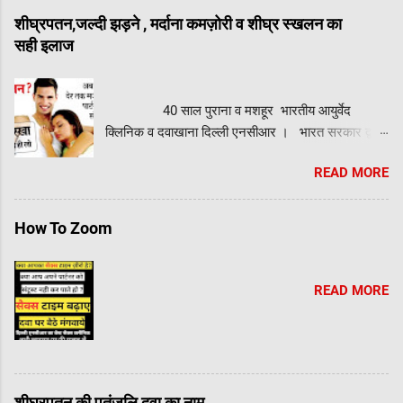
शीघ्रपतन,जल्दी झड़ने , मर्दाना कमज़ोरी व शीघ्र स्खलन का
सही इलाज
40 साल पुराना व मशहूर भारतीय आयुर्वेद
क्लिनिक व दवाखाना दिल्ली एनसीआर । भारत सरकार द्वारा
मान्यता प्राप्त। रजिस्ट्रेशन व लाइसेंस नंबर GZB 03660
READ MORE
Ayurvedic Unani Dawakhana Delhi बात करने लिए
नीचे व्हाट्सप्प पर क्लिक कीजिये दिल्ली एनसीआर के मशहूर
सेक्सोलॉजिस्ट से अपनी सेक्स समस्या के बारे में सही सलाह
How To Zoom
लीजिये। सेक्सोलॉजिस्ट से व्हाट्सप्प पर फ्री में चैट
कीजिये। अपनी समस्या आवाज़ रिकॉर्ड करके या लिखकर
भेजिए। आपको 1 घंटे के अंदर अंदर जवाब मिल जायेगा।
READ MORE
लिंग लम्बा करने वाले सम्पर्क न करे क्योंकि लिंग किसी दवा या
तेल से लम्बा नहीं होता व्हाट्सप्प के फोटो पर व्हाट्सप्प
लिंक पर क्लिक कीजिये बात करने के लिए। या इस नंबर
7827993456 पर व्हाट्सप्प कीजिये लिंग लम्बा करने वाले
सम्पर्क न करे क्योंकि लिंग किसी दवा या तेल से लम्बा नहीं होता
शीघ्रपतन की पतंजलि दवा का नाम