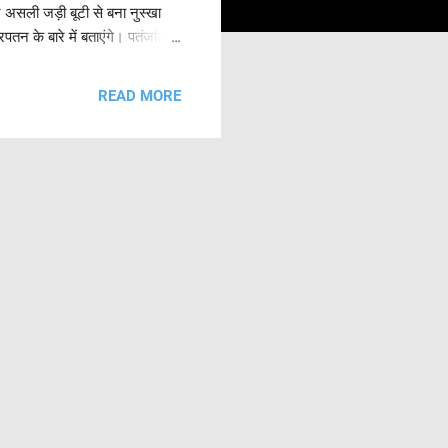
 असली जड़ी बूटी से बना नुस्खा
तन के बारे में बताएंगे। पतंजलि
ंच का ज़िक्र हम नीचें कर रहे है।
भा वटी 4. पतंजलि गोखरू चूर्ण 5.
READ MORE
 शीघ्रपतन की दवाएं बनाई है। लेकिन
ं न