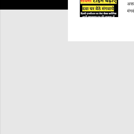
असल
मंगव
दवा 
1. प
पतंज
हमार