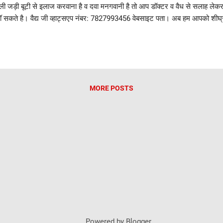
ी जड़ी बूटी से इलाज करवाना है व दवा मनगवानी है तो आप डॉक्टर व वैध से सलाह लेकर
ॉ सकते है। वैद्य जी व्हाट्सएप नंबर: 7827993456 वेबसाइट पता। अब हम आपको शीघ्रप
का नाम । पतंजलि कंपनी ने शीघ्रपतन के लिए बहुत सारी दवाएं तैयार की है। उनमें से पा
तंजलि शतावरी चूर्ण व असगंध चूर्ण 2 . पतंजलि यौनअमृत वटी 3. पतंजलि दिव्य चन्द्रप्र
लि दिव्य मूलेठी चूर्ण इसके अलावा भी पतंजलि की दिव्य फार्मा ने और भी शीघ्रस्खलन व
ी सलाह ये है कि आप किसी कंपनी जैसे बैथनाथ या हमदर्द या हिमालय या पतंजलि की दवाए
MORE POSTS
Powered by Blogger